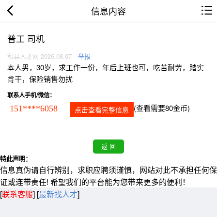
信息内容
普工 司机
和县人才网 2026.08.07
举报
本人男，30岁，求工作一份，年后上班也可，吃苦耐劳，踏实
肯干，保险销售勿扰
联系人手机/微信：
(查看需要80金币)
151****6058
点击查看完整信息
特此声明：
信息真伪请自行辨别，求职应聘须谨慎，网站对此不承担任何保
证或连带责任! 希望我们的平台能为您带来更多的便利！
[
联系客服
]
[
最新找人才
]