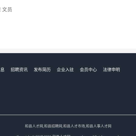
理
文员
信息
招聘资讯
发布简历
企业入驻
会员中心
法律申明
们
和县人才网,和县招聘网,和县人才市场,和县人事人才网