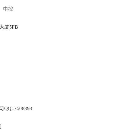
、中控
大厦5FB
Q17508893
司